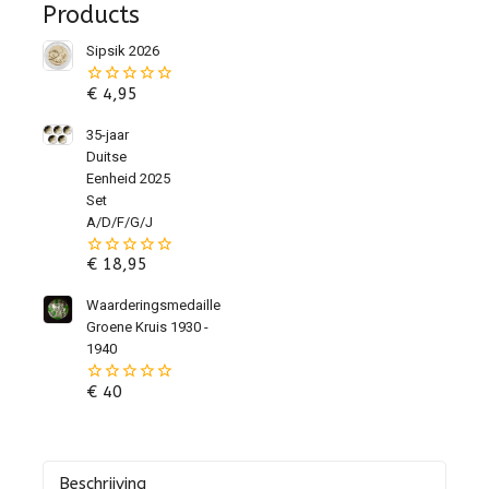
Products
Sipsik 2026
€
4,95
0
van
de
35-jaar
5
Duitse
Eenheid 2025
Set
A/D/F/G/J
€
18,95
0
van
de
Waarderingsmedaille
5
Groene Kruis 1930 -
1940
€
40
0
van
de
5
Beschrijving