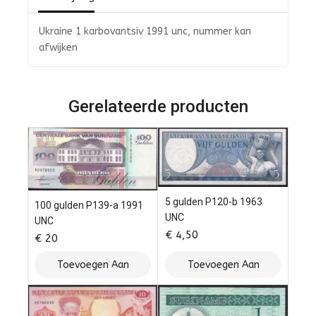
Ukraine 1 karbovantsiv 1991 unc, nummer kan
afwijken
Gerelateerde producten
5 gulden P120-b 1963
100 gulden P139-a 1991
UNC
UNC
€
4,50
€
20
Toevoegen Aan
Toevoegen Aan
Winkelwagen
Winkelwagen