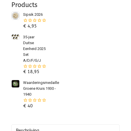
Products
Sipsik 2026
€
4,95
0
van
de
35-jaar
5
Duitse
Eenheid 2025
Set
A/D/F/G/J
€
18,95
0
van
de
Waarderingsmedaille
5
Groene Kruis 1930 -
1940
€
40
0
van
de
5
Beschrijving