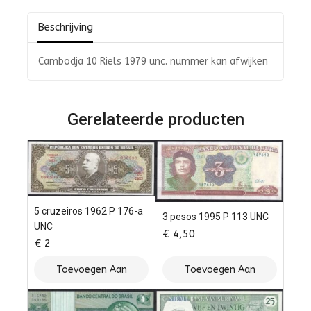
5
Beschrijving
Cambodja 10 Riels 1979 unc. nummer kan afwijken
Gerelateerde producten
5 cruzeiros 1962 P 176-a
3 pesos 1995 P 113 UNC
UNC
€
4,50
€
2
Toevoegen Aan
Toevoegen Aan
Winkelwagen
Winkelwagen