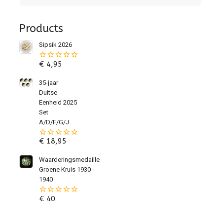
Products
Sipsik 2026
€
4,95
0
van
de
35-jaar
5
Duitse
Eenheid 2025
Set
A/D/F/G/J
€
18,95
0
van
de
Waarderingsmedaille
5
Groene Kruis 1930 -
1940
€
40
0
van
de