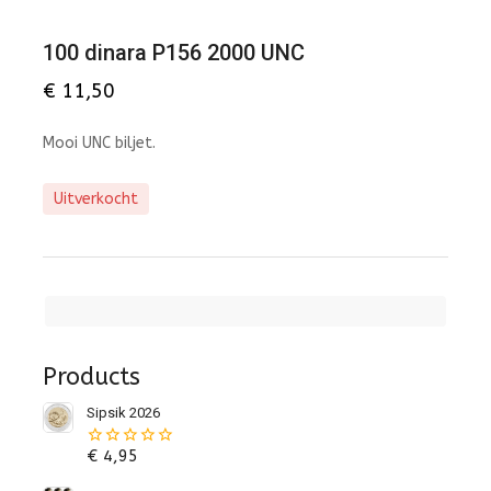
100 dinara P156 2000 UNC
€
11,50
Mooi UNC biljet.
Uitverkocht
Products
Sipsik 2026
€
4,95
0
van