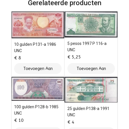
Gerelateerde producten
5 pesos 1997 P 116-a
10 gulden P131-a 1986
UNC
UNC
€
5,25
€
8
Toevoegen Aan
Toevoegen Aan
Winkelwagen
Winkelwagen
100 gulden P128-b 1985
25 gulden P138-a 1991
UNC
UNC
€
10
€
4