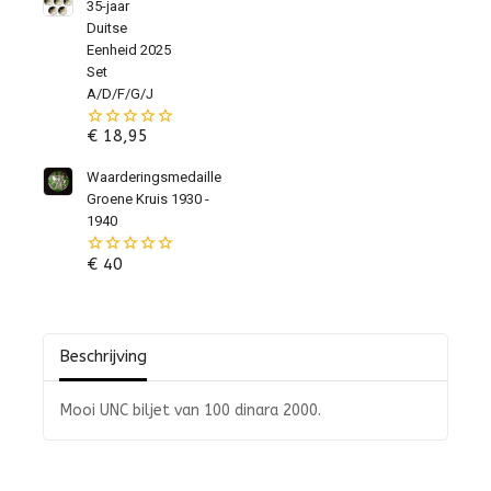
de
35-jaar
5
Duitse
Eenheid 2025
Set
A/D/F/G/J
€
18,95
0
van
de
Waarderingsmedaille
5
Groene Kruis 1930 -
1940
€
40
0
van
de
5
Beschrijving
Mooi UNC biljet van 100 dinara 2000.