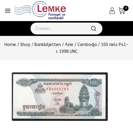
0
Home
/
Shop
/
Bankbiljetten
/
Azie
/
Cambodja
/
100 riels P41-
c 1998 UNC