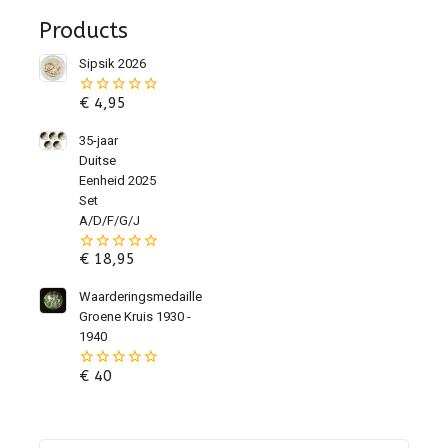
Products
Sipsik 2026
€
4,95
0
van
de
35-jaar
5
Duitse
Eenheid 2025
Set
A/D/F/G/J
€
18,95
0
van
de
Waarderingsmedaille
5
Groene Kruis 1930 -
1940
€
40
0
van
de
5