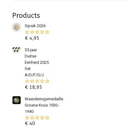
Products
Sipsik 2026
€
4,95
0
van
de
35-jaar
5
Duitse
Eenheid 2025
Set
A/D/F/G/J
€
18,95
0
van
de
Waarderingsmedaille
5
Groene Kruis 1930 -
1940
€
40
0
van
de
5