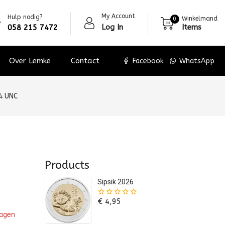
My Account
Hulp nodig?
Winkelmand
0
Log In
Items
058 215 7472
Over Lemke
Contact
Facebook
WhatsApp
4 UNC
Products
Sipsik 2026
€
4,95
0
van
wagen
de