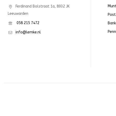
Mun
Ferdinand Bolstraat 1a, 8932 JK
Leeuwarden
Post
058 215 7472
Bank
Penn
info@lemke.nl