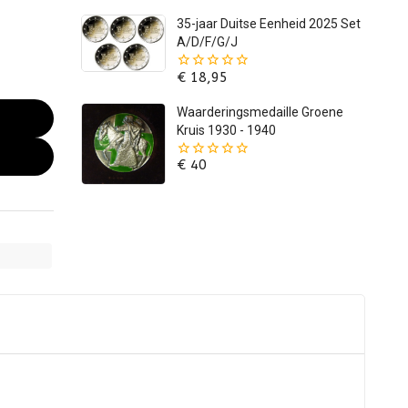
5
35-jaar Duitse Eenheid 2025 Set
A/D/F/G/J
€
18,95
0
van
de
Waarderingsmedaille Groene
5
Kruis 1930 - 1940
€
40
0
van
de
5