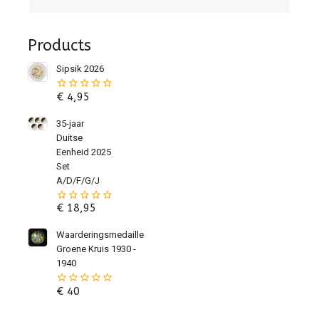
Products
Sipsik 2026
€
4,95
0
van
de
35-jaar
5
Duitse
Eenheid 2025
Set
A/D/F/G/J
€
18,95
0
van
de
Waarderingsmedaille
5
Groene Kruis 1930 -
1940
€
40
0
van
de