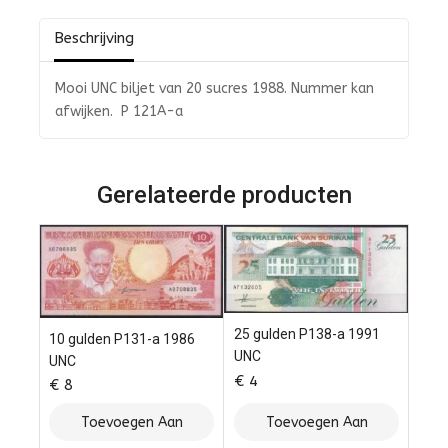
5
Beschrijving
Mooi UNC biljet van 20 sucres 1988. Nummer kan
afwijken. P 121A-a
Gerelateerde producten
25 gulden P138-a 1991
10 gulden P131-a 1986
UNC
UNC
€
4
€
8
Toevoegen Aan
Toevoegen Aan