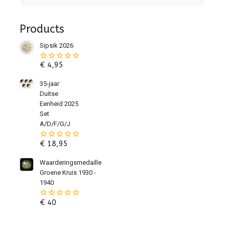
Products
Sipsik 2026
€
4,95
0
van
de
35-jaar
5
Duitse
Eenheid 2025
Set
A/D/F/G/J
€
18,95
0
van
de
Waarderingsmedaille
5
Groene Kruis 1930 -
1940
€
40
0
van
de