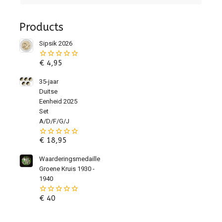
Products
Sipsik 2026
€
4,95
0
van
de
35-jaar
5
Duitse
Eenheid 2025
Set
A/D/F/G/J
€
18,95
0
van
de
Waarderingsmedaille
5
Groene Kruis 1930 -
1940
€
40
0
van
de