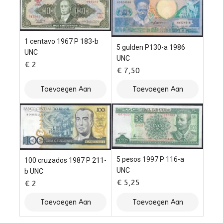
1 centavo 1967 P 183-b
5 gulden P130-a 1986
UNC
UNC
€
2
€
7,50
Toevoegen Aan
Toevoegen Aan
Winkelwagen
Winkelwagen
5 pesos 1997 P 116-a
100 cruzados 1987 P 211-
UNC
b UNC
€
5,25
€
2
Toevoegen Aan
Toevoegen Aan
Winkelwagen
Winkelwagen