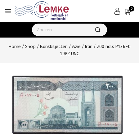
0
Home
/
Shop
/
Bankbiljetten
/
Azie
/
Iran
/
200 rials P136-b
1982 UNC