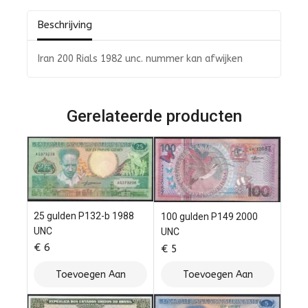
5
Beschrijving
Iran 200 Rials 1982 unc. nummer kan afwijken
Gerelateerde producten
25 gulden P132-b 1988
100 gulden P149 2000
UNC
UNC
€
6
€
5
Toevoegen Aan
Toevoegen Aan
Winkelwagen
Winkelwagen