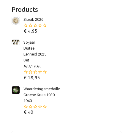
Products
Sipsik 2026
€
4,95
0
van
de
35-jaar
5
Duitse
Eenheid 2025
Set
A/D/F/G/J
€
18,95
0
van
de
Waarderingsmedaille
5
Groene Kruis 1930 -
1940
€
40
0
van
de
5