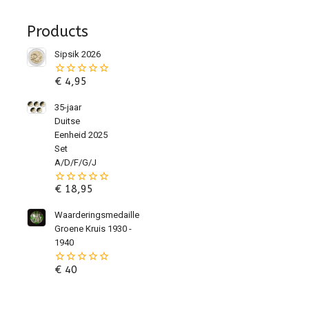
Products
Sipsik 2026
€
4,95
0
van
de
35-jaar
5
Duitse
Eenheid 2025
Set
A/D/F/G/J
€
18,95
0
van
de
Waarderingsmedaille
5
Groene Kruis 1930 -
1940
€
40
0
van
de
5