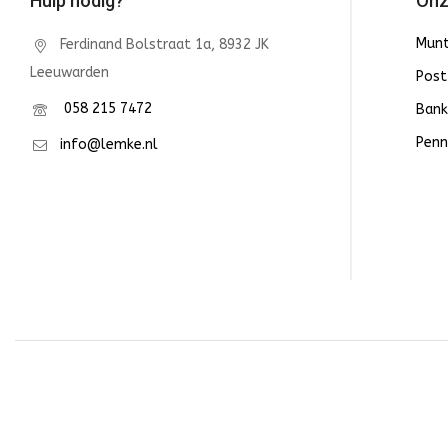
Hulp nodig?
Onz
Mun
Ferdinand Bolstraat 1a, 8932 JK
Leeuwarden
Post
058 215 7472
Bank
Penn
info@lemke.nl