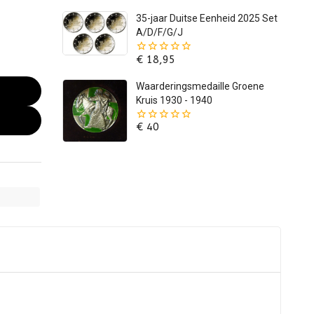
5
35-jaar Duitse Eenheid 2025 Set
A/D/F/G/J
€
18,95
0
van
de
Waarderingsmedaille Groene
5
Kruis 1930 - 1940
€
40
0
van
de
5