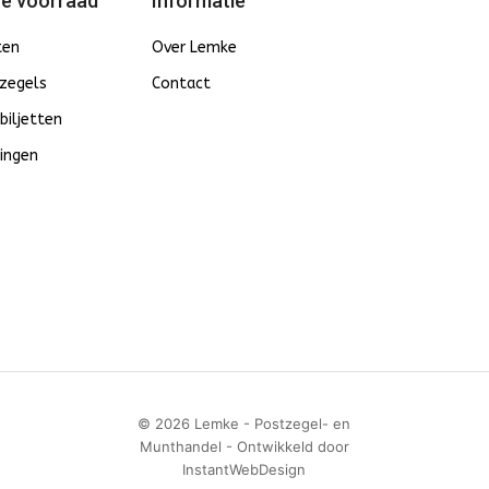
e voorraad
Informatie
ten
Over Lemke
zegels
Contact
biljetten
ingen
© 2026 Lemke - Postzegel- en
Munthandel - Ontwikkeld door
InstantWebDesign