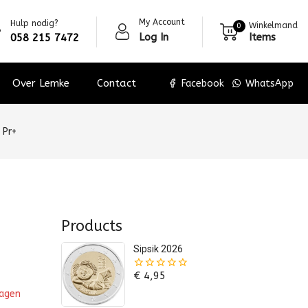
My Account
Hulp nodig?
Winkelmand
0
Log In
Items
058 215 7472
Over Lemke
Contact
Facebook
WhatsApp
 Pr+
Products
Sipsik 2026
€
4,95
0
van
wagen
de