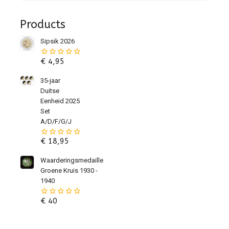
Products
Sipsik 2026
€
4,95
0
van
de
35-jaar
5
Duitse
Eenheid 2025
Set
A/D/F/G/J
€
18,95
0
van
de
Waarderingsmedaille
5
Groene Kruis 1930 -
1940
€
40
0
van
de
5