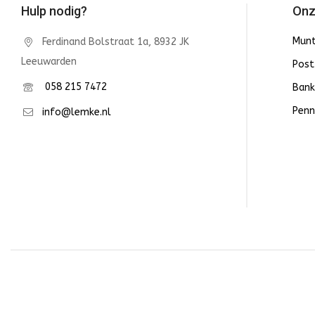
Hulp nodig?
Onz
Mun
Ferdinand Bolstraat 1a, 8932 JK
Leeuwarden
Post
058 215 7472
Bank
Penn
info@lemke.nl