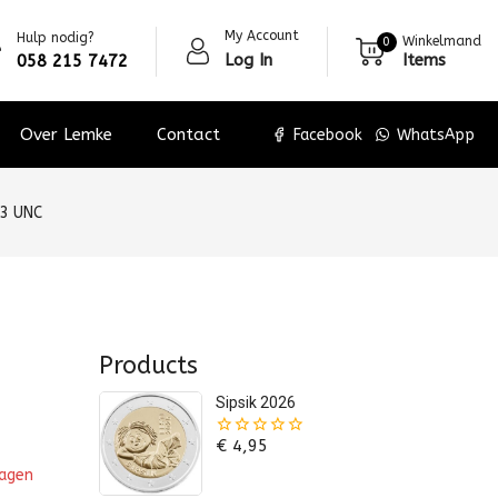
My Account
Hulp nodig?
Winkelmand
0
Log In
Items
058 215 7472
Over Lemke
Contact
Facebook
WhatsApp
83 UNC
Products
Sipsik 2026
€
4,95
0
van
wagen
de