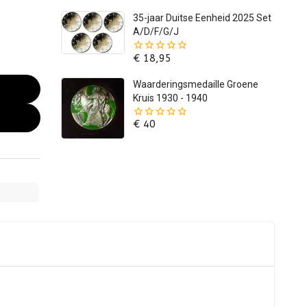
5
35-jaar Duitse Eenheid 2025 Set
A/D/F/G/J
€
18,95
0
van
de
Waarderingsmedaille Groene
5
Kruis 1930 - 1940
€
40
0
van
de
5