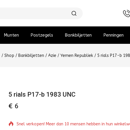
Munten
Postzegels
Bankbiljetten
Penningen
e
/
Shop
/
Bankbiljetten
/
Azie
/
Yemen Republiek
/
5 rials P17-b 19
5 rials P17-b 1983 UNC
€
6
Snel verkopen! Meer dan 10 mensen hebben in hun winkel