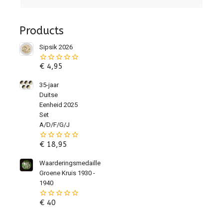
Products
Sipsik 2026
€
4,95
0
van
de
35-jaar
5
Duitse
Eenheid 2025
Set
A/D/F/G/J
€
18,95
0
van
de
Waarderingsmedaille
5
Groene Kruis 1930 -
1940
€
40
0
van
de