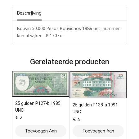
5
Beschrijving
Bolivia 50.000 Pesos Bolivianos 1984 unc. nummer
kan afwijken. P 170-a
Gerelateerde producten
25 gulden P127-b 1985
25 gulden P138-a 1991
UNC
UNC
€
2
€
4
Toevoegen Aan
Toevoegen Aan