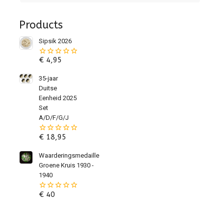
Products
Sipsik 2026
€
4,95
0
van
de
35-jaar
5
Duitse
Eenheid 2025
Set
A/D/F/G/J
€
18,95
0
van
de
Waarderingsmedaille
5
Groene Kruis 1930 -
1940
€
40
0
van
de
5