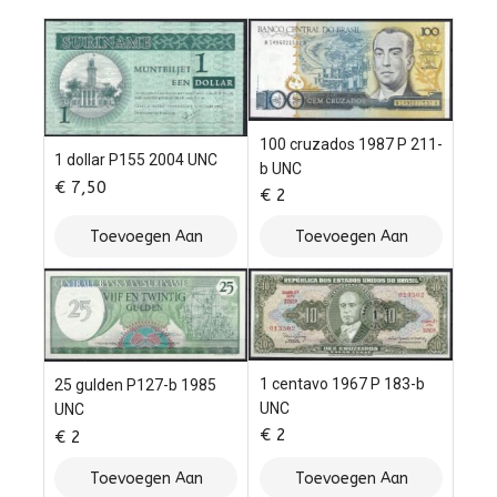
100 cruzados 1987 P 211-
1 dollar P155 2004 UNC
b UNC
€
7,50
€
2
Toevoegen Aan
Toevoegen Aan
Winkelwagen
Winkelwagen
1 centavo 1967 P 183-b
25 gulden P127-b 1985
UNC
UNC
€
2
€
2
Toevoegen Aan
Toevoegen Aan