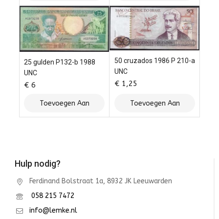
Winkelwagen
Winkelwagen
50 cruzados 1986 P 210-a
25 gulden P132-b 1988
UNC
UNC
€
1,25
€
6
Toevoegen Aan
Toevoegen Aan
Winkelwagen
Winkelwagen
Hulp nodig?
Ferdinand Bolstraat 1a, 8932 JK Leeuwarden
058 215 7472
info@lemke.nl