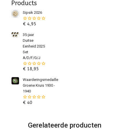
Products
Sipsik 2026
€
4,95
0
van
de
35-jaar
5
Duitse
Eenheid 2025
Set
A/D/F/G/J
€
18,95
0
van
de
Waarderingsmedaille
5
Groene Kruis 1930 -
1940
€
40
0
van
de
5
Gerelateerde producten