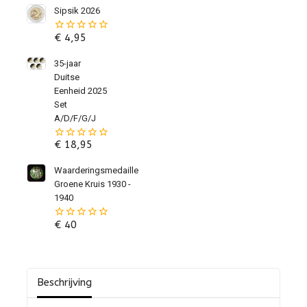
Sipsik 2026
€
4,95
0
van
de
35-jaar
5
Duitse
Eenheid 2025
Set
A/D/F/G/J
€
18,95
0
van
de
Waarderingsmedaille
5
Groene Kruis 1930 -
1940
€
40
0
van
de
5
Beschrijving