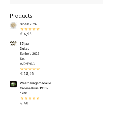
Products
Sipsik 2026
€
4,95
0
van
de
35-jaar
5
Duitse
Eenheid 2025
Set
A/D/F/G/J
€
18,95
0
van
de
Waarderingsmedaille
5
Groene Kruis 1930 -
1940
€
40
0
van
de