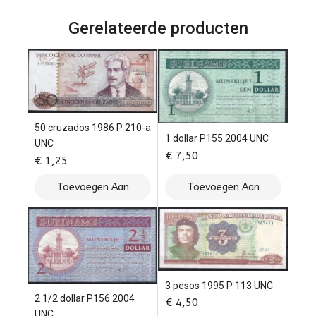
5
Gerelateerde producten
50 cruzados 1986 P 210-a
1 dollar P155 2004 UNC
UNC
€
7,50
€
1,25
Toevoegen Aan
Toevoegen Aan
Winkelwagen
Winkelwagen
3 pesos 1995 P 113 UNC
2 1/2 dollar P156 2004
€
4,50
UNC