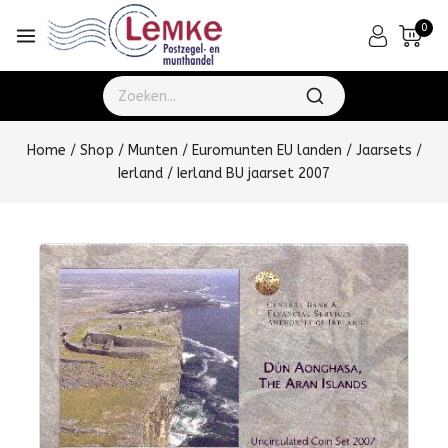
0
Home
/
Shop
/
Munten
/
Euromunten EU landen
/
Jaarsets
/
Ierland
/
Ierland BU jaarset 2007