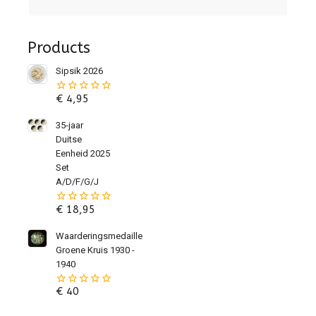
Products
Sipsik 2026
€
4,95
0
van
de
35-jaar
5
Duitse
Eenheid 2025
Set
A/D/F/G/J
€
18,95
0
van
de
Waarderingsmedaille
5
Groene Kruis 1930 -
1940
€
40
0
van
de