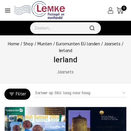
0
Home
/
Shop
/
Munten
/
Euromunten EU landen
/
Jaarsets
/
Ierland
Ierland
Jaarsets
Filter