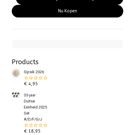
Nu Kopen
Products
Sipsik 2026
€
4,95
0
van
de
35-jaar
5
Duitse
Eenheid 2025
Set
A/D/F/G/J
€
18,95
0