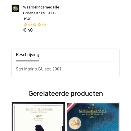
van
de
Waarderingsmedaille
5
Groene Kruis 1930 -
1940
€
40
0
van
de
5
Beschrijving
San Marino BU set 2007
Gerelateerde producten