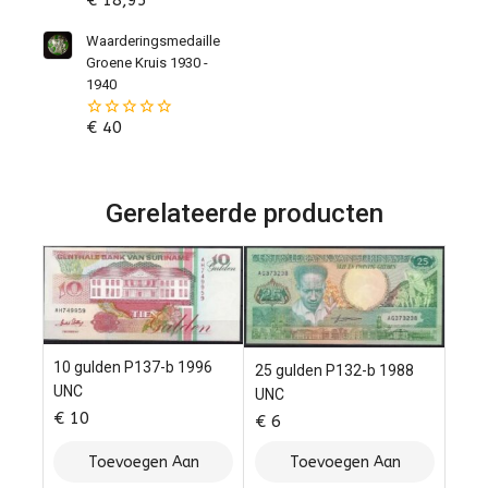
0
van
de
Waarderingsmedaille
5
Groene Kruis 1930 -
1940
€
40
0
van
de
5
Gerelateerde producten
10 gulden P137-b 1996
25 gulden P132-b 1988
UNC
UNC
€
10
€
6
Toevoegen Aan
Toevoegen Aan