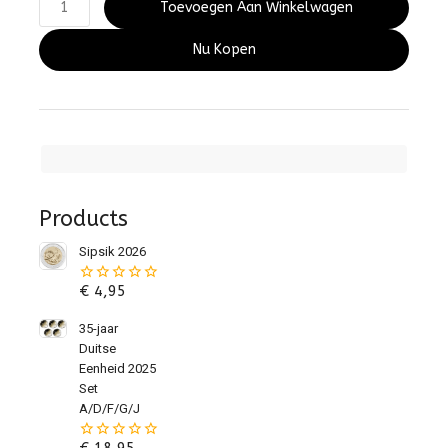
Toevoegen Aan Winkelwagen
Nu Kopen
Products
Sipsik 2026
€
4,95
0
van
de
35-jaar
5
Duitse
Eenheid 2025
Set
A/D/F/G/J
€
18,95