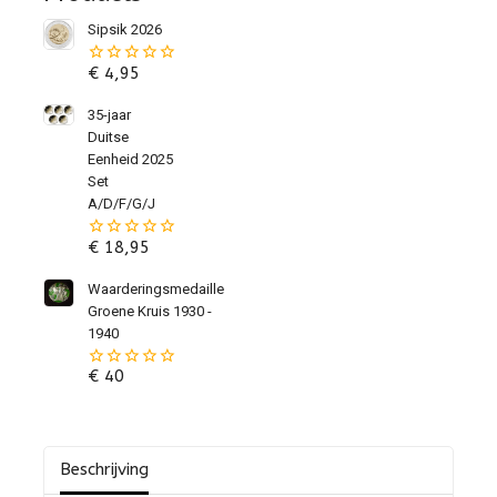
Sipsik 2026
€
4,95
0
van
de
35-jaar
5
Duitse
Eenheid 2025
Set
A/D/F/G/J
€
18,95
0
van
de
Waarderingsmedaille
5
Groene Kruis 1930 -
1940
€
40
0
van
de
5
Beschrijving