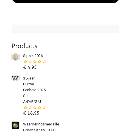
Products
Sipsik 2026
€
4,95
0
van
de
35-jaar
5
Duitse
Eenheid 2025
Set
A/D/F/G/J
€
18,95
0
van
de
Waarderingsmedaille
5
Groene Kruis 1930 -