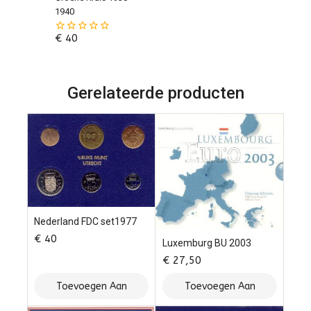
1940
€
40
0
van
de
5
Gerelateerde producten
Nederland FDC set1977
€
40
Luxemburg BU 2003
€
27,50
Toevoegen Aan
Toevoegen Aan
Winkelwagen
Winkelwagen