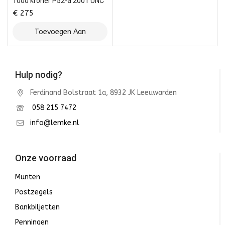
1000 kroner P52-a 2001 UNC
€
275
Toevoegen Aan
Winkelwagen
Hulp nodig?
Ferdinand Bolstraat 1a, 8932 JK Leeuwarden
058 215 7472
info@lemke.nl
Onze voorraad
Munten
Postzegels
Bankbiljetten
Penningen