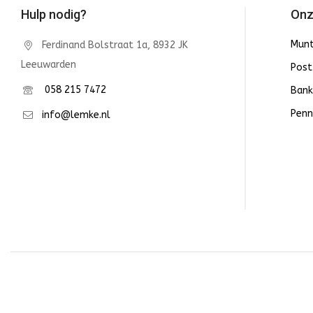
Hulp nodig?
Onz
Mun
Ferdinand Bolstraat 1a, 8932 JK
Leeuwarden
Post
058 215 7472
Bank
Penn
info@lemke.nl