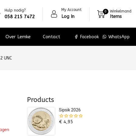
My Account
Hulp nodig?
Winkelmand
0
Log In
Items
058 215 7472
Over Lemke
Contact
Facebook
WhatsApp
72 UNC
Products
Sipsik 2026
€
4,95
0
van
wagen
de