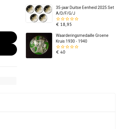
5
35-jaar Duitse Eenheid 2025 Set
A/D/F/G/J
€
18,95
0
van
de
Waarderingsmedaille Groene
5
Kruis 1930 - 1940
€
40
0
van
de
5