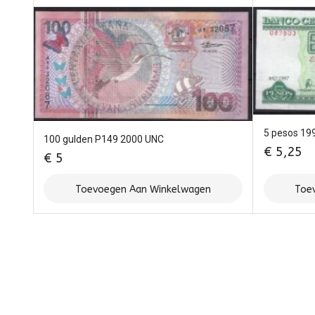
5 pesos 19
100 gulden P149 2000 UNC
€
5,25
€
5
Toevoegen Aan Winkelwagen
Toe