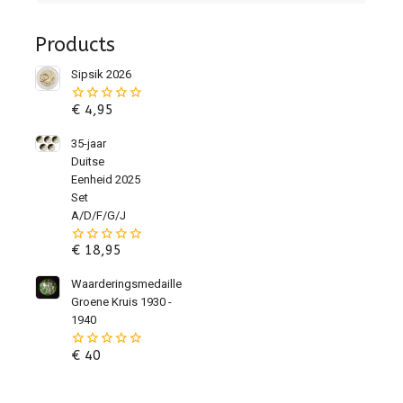
Products
Sipsik 2026
€
4,95
0
van
de
35-jaar
5
Duitse
Eenheid 2025
Set
A/D/F/G/J
€
18,95
0
van
de
Waarderingsmedaille
5
Groene Kruis 1930 -
1940
€
40
0
van
de
5