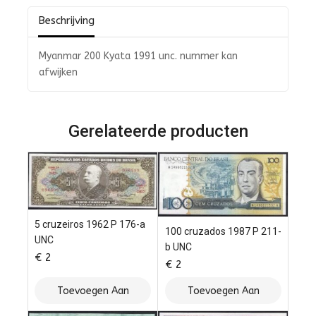
Beschrijving
Myanmar 200 Kyata 1991 unc. nummer kan
afwijken
Gerelateerde producten
5 cruzeiros 1962 P 176-a
100 cruzados 1987 P 211-
UNC
b UNC
€
2
€
2
Toevoegen Aan
Toevoegen Aan
Winkelwagen
Winkelwagen