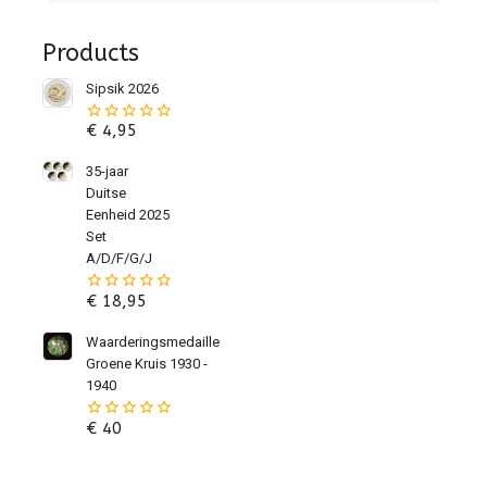
Products
Sipsik 2026
€
4,95
0
van
de
35-jaar
5
Duitse
Eenheid 2025
Set
A/D/F/G/J
€
18,95
0
van
de
Waarderingsmedaille
5
Groene Kruis 1930 -
1940
€
40
0
van
de
5