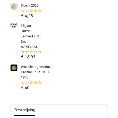
Sipsik 2026
€
4,95
0
van
de
35-jaar
5
Duitse
Eenheid 2025
Set
A/D/F/G/J
€
18,95
0
van
de
Waarderingsmedaille
5
Groene Kruis 1930 -
1940
€
40
0
van
de
5
Beschrijving