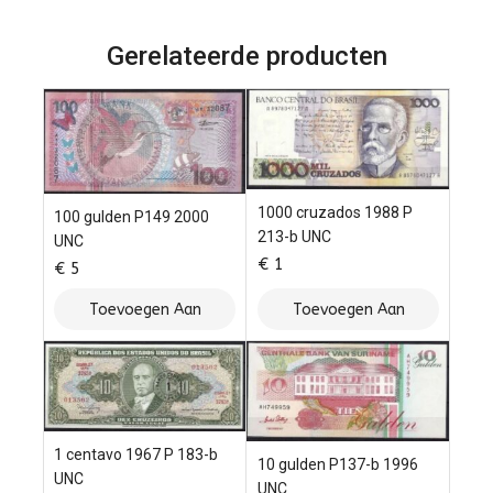
de
5
Gerelateerde producten
1000 cruzados 1988 P
100 gulden P149 2000
213-b UNC
UNC
€
1
€
5
Toevoegen Aan
Toevoegen Aan
Winkelwagen
Winkelwagen
1 centavo 1967 P 183-b
10 gulden P137-b 1996
UNC
UNC