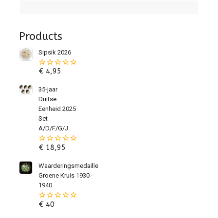
Products
Sipsik 2026
€
4,95
0
van
de
35-jaar
5
Duitse
Eenheid 2025
Set
A/D/F/G/J
€
18,95
0
van
de
Waarderingsmedaille
5
Groene Kruis 1930 -
1940
€
40
0
van