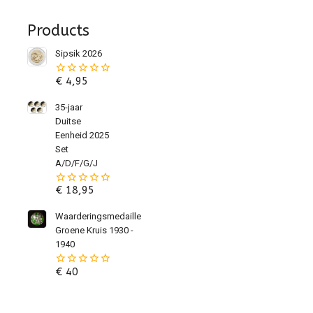
Products
Sipsik 2026
€
4,95
0
van
de
35-jaar
5
Duitse
Eenheid 2025
Set
A/D/F/G/J
€
18,95
0
van
de
Waarderingsmedaille
5
Groene Kruis 1930 -
1940
€
40
0
van
de
5