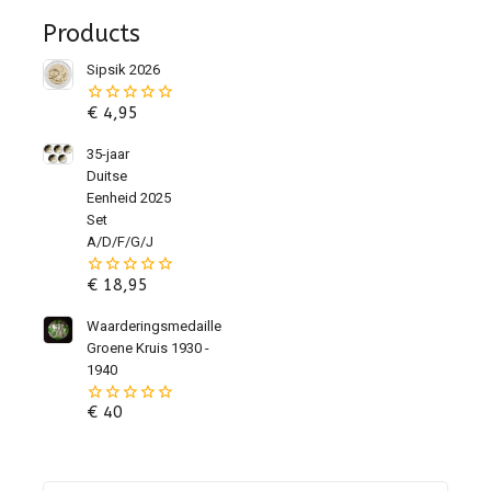
Products
Sipsik 2026
€
4,95
0
van
de
35-jaar
5
Duitse
Eenheid 2025
Set
A/D/F/G/J
€
18,95
0
van
de
Waarderingsmedaille
5
Groene Kruis 1930 -
1940
€
40
0
van
de
5